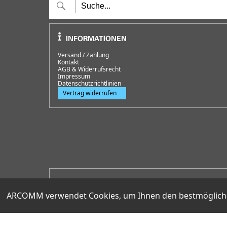
Versand / Zahlung
Kontakt
AGB & Widerrufsrecht
Impressum
Datenschutzrichtlinien
Vertrag widerrufen
HOTLINE
+49 (0)30 351 26 92 62
ARCOMM verwendet Cookies, um Ihnen den bestmöglichen 