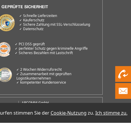
Schnelle Lieferzeiten
Käuferschutz
Sichere Zahlung mit SSL-Verschlüsselung
Datenschutz
PCI DSS geprüft
perfekter Schutz gegen kriminelle Angriffe
Sicheres Bezahlen mit Lastschrift
2 Wochen Widerrufsrecht
Zusammenarbeit mit geprüften
Logistikunternehmen
kompetenter Kundenservice
ARCOMM GmbH
Groß-Berliner Damm 73e
D-12487 Berlin
surfen stimmen Sie der
Cookie-Nutzung
zu.
Ich stimme zu.